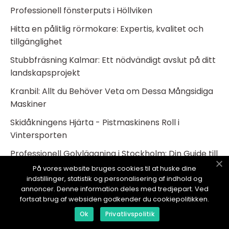
Professionell fönsterputs i Höllviken
Hitta en pålitlig rörmokare: Expertis, kvalitet och
tillgänglighet
Stubbfräsning Kalmar: Ett nödvändigt avslut på ditt
landskapsprojekt
Kranbil: Allt du Behöver Veta om Dessa Mångsidiga
Maskiner
Skidåkningens Hjärta - Pistmaskinens Roll i
Vintersporten
Professionell Golvläggning i Stockholm: Din Guide till
Ett Perfekt Golv
På vores website bruges cookies til at huske dine
indstillinger, statistik og personalisering af indhold og
Bröllopsfotografering: Fånga Minnet av Ditt Livs
annoncer. Denne information deles med tredjepart. Ved
Största Dag
fortsat brug af websiden godkender du cookiepolitikken.
Ok
Privatlivspolitik
Värmepumpar i Örebro: Hållbar Värme året runt