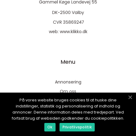
web:
www.klikko.dk
Menu
Annonsering
Om oss
På vores website bruges cookies til at huske dine
Cookies
indstillinger, statistik og personalisering af indhold og
Kontakta oss
annoncer. Denne information deles med tredjepart. Ved
fortsat brug af websiden godkender du cookiepolitikken.
Sitemap
Ok
Privatlivspolitik