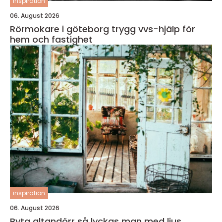
inspiration
06. August 2026
Rörmokare i göteborg trygg vvs-hjälp för
hem och fastighet
inspiration
06. August 2026
Byta altandörr så lyckas man med ljus,