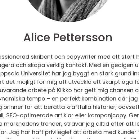
Alice Pettersson
assionerad skribent och copywriter med ett stort 
agera och skapa verklig kontakt. Med en gedigen ut
sala Universitet har jag byggt en stark grund in
t det möjligt för mig att utveckla ett skarpt öga för
varande arbete på Klikko har gett mig chansen at
namiska tempo – en perfekt kombination där jag
 brinner för att berätta kraftfulla historier, oavset
 SEO-optimerade artiklar eller kampanjcopy. Geno
marknadens trender, strävar jag alltid efter att 
gar. Jag har haft privilegiet att arbeta med kunder