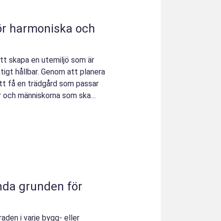
ör harmoniska och
tt skapa en utemiljö som är
ktigt hållbar. Genom att planera
att få en trädgård som passar
r och människorna som ska
n för
aden i varje bygg- eller