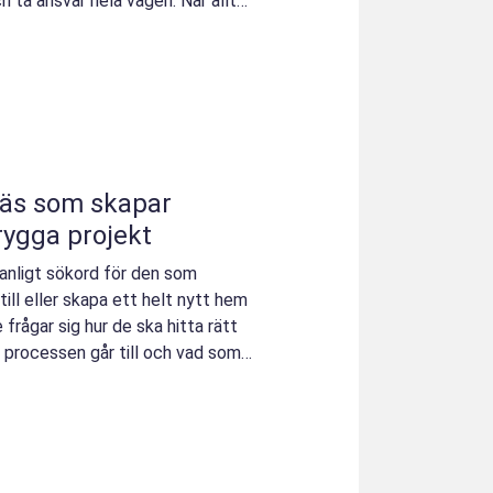
 ta ansvar hela vägen. När allt
äs som skapar
rygga projekt
anligt sökord för den som
ill eller skapa ett helt nytt hem
frågar sig hur de ska hitta rätt
r processen går till och vad som