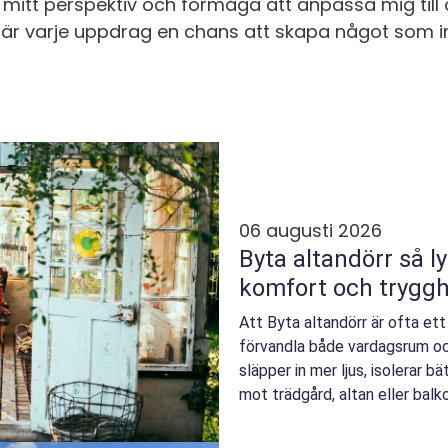
 mitt perspektiv och förmåga att anpassa mig till o
är varje uppdrag en chans att skapa något som in
06 augusti 2026
Byta altandörr så lyckas man med ljus,
komfort och trygg
Att Byta altandörr är ofta et
förvandla både vardagsrum oc
släpper in mer ljus, isolerar 
mot trädgård, altan eller balk
i bå...