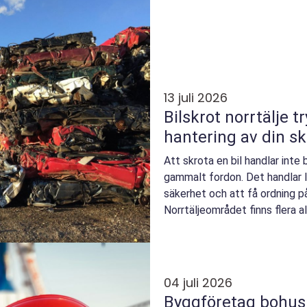
13 juli 2026
Bilskrot norrtälje trygg och hållbar
hantering av din sk
Att skrota en bil handlar inte
gammalt fordon. Det handlar l
säkerhet och att få ordning p
Norrtäljeområdet finns flera a
en seriös aktör och en o...
04 juli 2026
Byggföretag bohuslän så hittar d