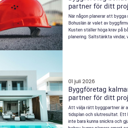
partner för ditt pro
När någon planerar att bygga ny
Bohuslän är valet av byggfirm
Kusten ställer höga krav på b
planering. Saltstänkta vindar,
känsliga läg...
01 juli 2026
Byggföretag kalmar så hittar du rä
partner för ditt pro
Att välja rätt byggpartner är
tidsplan och slutresultat. Et
inte bara kunna snickra och gj