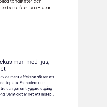
lika tonaliteter och
te bara låter bra – utan
het
t av de mest effektiva sätten att
h uteplats. En modern dörr
bättre och ger en tryggare utgång
ong. Samtidigt är det ett ingrepp