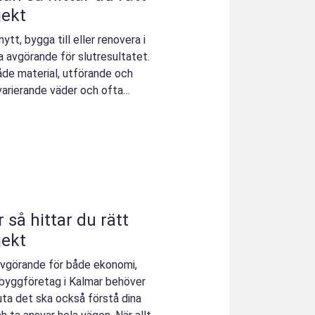
jekt
tt, bygga till eller renovera i
a avgörande för slutresultatet.
åde material, utförande och
 varierande väder och ofta
tt
jekt
 avgörande för både ekonomi,
t byggföretag i Kalmar behöver
uta det ska också förstå dina