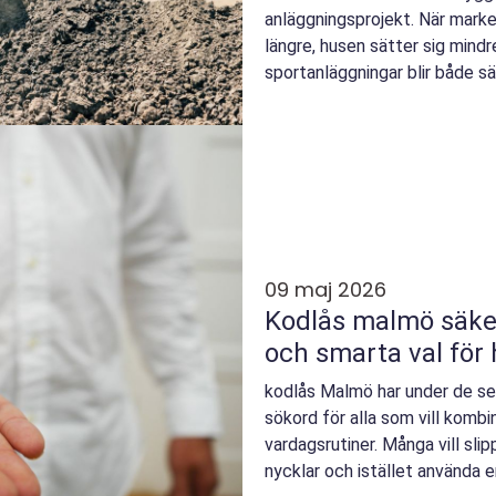
anläggningsprojekt. När marke
längre, husen sätter sig mindr
sportanläggningar blir både s
den som pl...
09 maj 2026
Kodlås malmö säkerhet, bekvämlighet
och smarta val för
kodlås Malmö har under de sena
sökord för alla som vill komb
vardagsrutiner. Många vill slip
nycklar och istället använda en