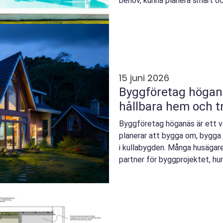
behov, kunna planera smart och
fungerar b...
15 juni 2026
Byggföretag högan
hållbara hem och t
Byggföretag höganäs är ett v
planerar att bygga om, bygga t
i kullabygden. Många husägare 
partner för byggprojektet, hu
skiljer...