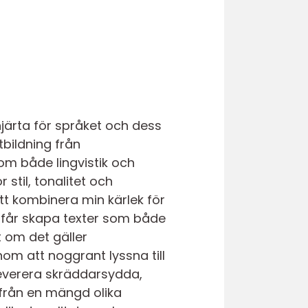
hjärta för språket och dess
bildning från
om både lingvistik och
 stil, tonalitet och
t kombinera min kärlek för
 får skapa texter som både
t om det gäller
m att noggrant lyssna till
leverera skräddarsydda,
 från en mängd olika