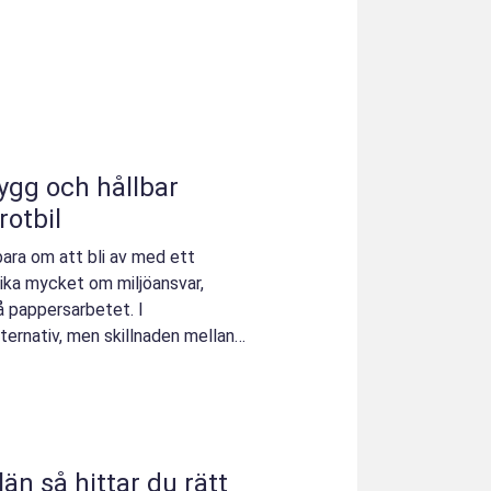
rotbil
 bara om att bli av med ett
ika mycket om miljöansvar,
å pappersarbetet. I
lternativ, men skillnaden mellan
u rätt