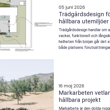
05 juni 2026
Trädgårdsdesign f
hållbara utemiljöer
Trädgårdsdesign handlar om a
vacker, funktionell och långsi
helheten från början går det 
både platsens förutsättninga
använda den varje ...
16 maj 2026
Markarbeten vetlanda grunde
hållbara projekt
Markarbete är den dolda ryggr