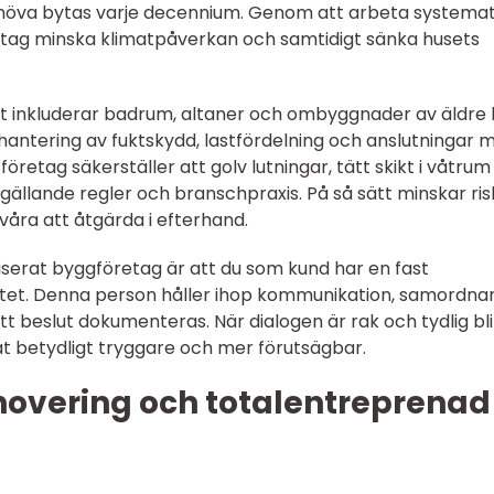
 behöva bytas varje decennium. Genom att arbeta systemat
tag minska klimatpåverkan och samtidigt sänka husets
 inkluderar badrum, altaner och ombyggnader av äldre 
antering av fuktskydd, lastfördelning och anslutningar 
 företag säkerställer att golv lutningar, tätt skikt i våtru
 gällande regler och branschpraxis. På så sätt minskar ri
våra att åtgärda i efterhand.
niserat byggföretag är att du som kund har en fast
tet. Denna person håller ihop kommunikation, samordna
tt beslut dokumenteras. När dialogen är rak och tydlig bli
ltat betydligt tryggare och mer förutsägbar.
overing och totalentreprenad 