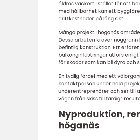
åldras vackert i stället för att
med hållbarhet kan ett byggföre
driftkostnader på lång sikt.
Många projekt i höganäs området
Dessa arbeten kräver noggrann h
befintlig konstruktion. Ett erfaret
balkonginfästningar utförs enligt
för skador som kan bli dyra och s
En tydlig fördel med ett välorga
kontaktperson under hela projek
underentreprenörer och ser till a
vägen från skiss till färdigt resu
Nyproduktion, ren
höganäs