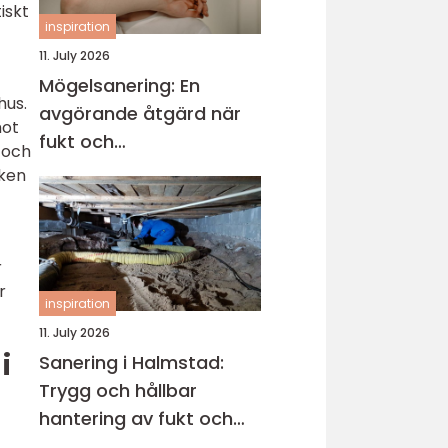
iskt
inspiration
11. July 2026
Mögelsanering: En
hus.
avgörande åtgärd när
mot
fukt och
m och
mikroorganismer har
sken
fått fäste i en byggnad
r
r
inspiration
11. July 2026
i
Sanering i Halmstad:
Trygg och hållbar
hantering av fukt och
skador