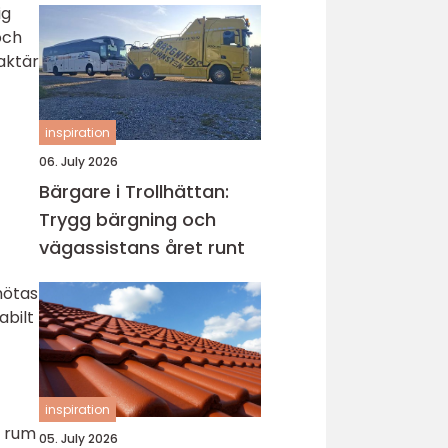
ig
och
raktär
inspiration
06. July 2026
Bärgare i Trollhättan:
Trygg bärgning och
vägassistans året runt
mötas
abilt
inspiration
a rum
05. July 2026