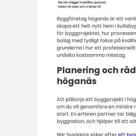
Byggföretag höganäs är ett vanli
skapa ett helt nytt hem i kullaby
för byggprojektet, hur processen 
bolag med tydligt fokus på kvalit
grunderna i hur ett professionell
undvika kostsamma misstag.
Planering och rå
höganäs
Att påbörja ett byggprojekt i hö
om du vill genomföra en mindre 
start. En erfaren partner tar tidig
byggnation, och hjälper till att sä
När husägare söker efter
ett by