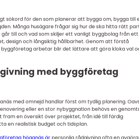
gt sökord för den som planerar att bygga om, bygga till e
gden. Många husägare frågar sig hur de ska hitta rätt par
går till och vad som skiljer ett vanligt byggbolag från ett
et, design och långsiktig hållbarhet. Genom att förstå
t byggföretag arbetar blir det lättare att göra kloka val 
dgivning med byggföretag
ganäs med omnejd handlar först om tydlig planering. Oav
renovering eller en stor nybyggnation behövs en genomt
t fram en översikt över projektet, från idé till färdig
tta en realistisk budget och tidsplan.
ggföretag höganäs är
personlig rådgivning ofta en avgör