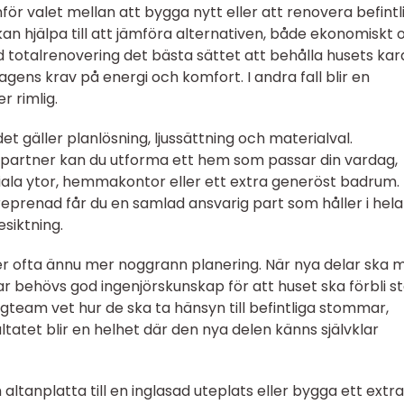
ör valet mellan att bygga nytt eller att renovera befintl
an hjälpa till att jämföra alternativen, både ekonomiskt 
ad totalrenovering det bästa sättet att behålla husets ka
agens krav på energi och komfort. I andra fall blir en
 rimlig.
et gäller planlösning, ljussättning och materialval.
artner kan du utforma ett hem som passar din vardag,
iala ytor, hemmakontor eller ett extra generöst badrum.
prenad får du en samlad ansvarig part som håller i hela
esiktning.
er ofta ännu mer noggrann planering. När nya delar ska 
 behövs god ingenjörskunskap för att huset ska förbli st
yggteam vet hur de ska ta hänsyn till befintliga stommar,
ultatet blir en helhet där den nya delen känns självklar
 altanplatta till en inglasad uteplats eller bygga ett extr