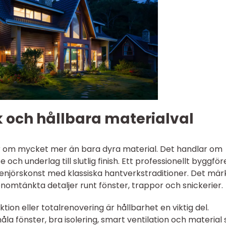
k och hållbara materialval
r om mycket mer än bara dyra material. Det handlar om
 och underlag till slutlig finish. Ett professionellt byggför
jörskonst med klassiska hantverkstraditioner. Det märk
nomtänkta detaljer runt fönster, trappor och snickerier.
tion eller totalrenovering är hållbarhet en viktig del.
la fönster, bra isolering, smart ventilation och material