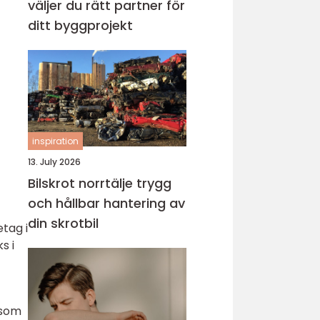
väljer du rätt partner för
ditt byggprojekt
inspiration
13. July 2026
Bilskrot norrtälje trygg
och hållbar hantering av
din skrotbil
etag i
s i
 som