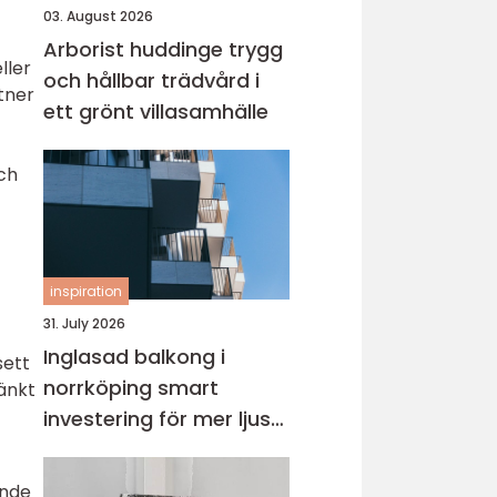
03. August 2026
Arborist huddinge trygg
ller
och hållbar trädvård i
tner
ett grönt villasamhälle
och
inspiration
31. July 2026
Inglasad balkong i
sett
norrköping smart
änkt
investering för mer ljus
och extra yta
ande