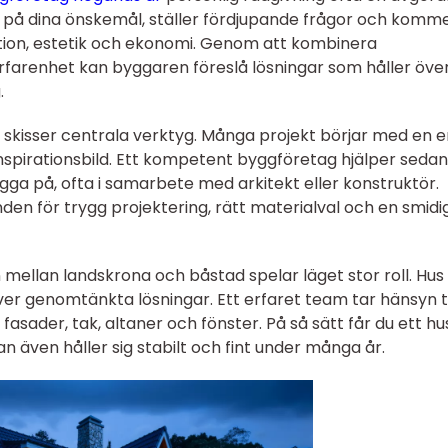
nar på dina önskemål, ställer fördjupande frågor och komm
tion, estetik och ekonomi. Genom att kombinera
farenhet kan byggaren föreslå lösningar som håller över 
.
h skisser centrala verktyg. Många projekt börjar med en e
 inspirationsbild. Ett kompetent byggföretag hjälper sedan t
gga på, ofta i samarbete med arkitekt eller konstruktör.
den för trygg projektering, rätt materialval och en smidi
mellan landskrona och båstad spelar läget stor roll. Hus
äver genomtänkta lösningar. Ett erfaret team tar hänsyn ti
l fasader, tak, altaner och fönster. På så sätt får du ett hu
an även håller sig stabilt och fint under många år.