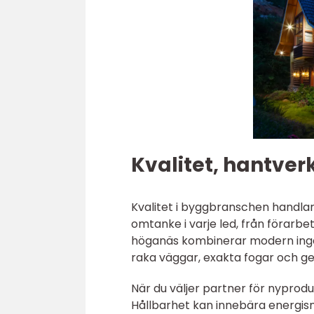
Kvalitet, hantver
Kvalitet i byggbranschen handla
omtanke i varje led, från förarbete
höganäs kombinerar modern ingen
raka väggar, exakta fogar och ge
När du väljer partner för nyproduk
Hållbarhet kan innebära energisnå