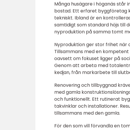
Många husägare i höganäs står inf
bostad. Ett erfaret byggföretag k
tekniskt. Ibland är en kontroller
samtidigt som standard höjs till d
nyproduktion på samma tomt mer
Nyproduktion ger stor frihet när d
Tillsammans med en kompetent p
oavsett om fokuset ligger på soc
Genom att arbeta med totalentre
kedjan, från markarbete till slutb
Renovering och tillbyggnad kräv
med gamla konstruktionslösningar
och funktionellt. Ett rutinerat b
takvinklar och installationer. Res
tillsammans med den gamla.
För den som vill förvandla en tom