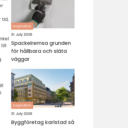
er
tid,
inspiration
31. July 2026
nkel
Spackelremsa grunden
ill
för hållbara och släta
väggar
g
ll
s
inspiration
31. July 2026
Byggföretag karlstad så