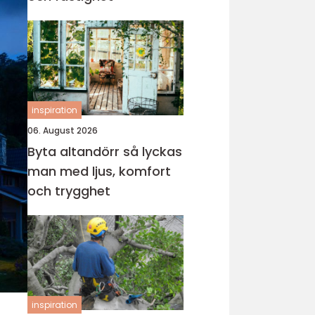
inspiration
06. August 2026
Byta altandörr så lyckas
man med ljus, komfort
och trygghet
inspiration