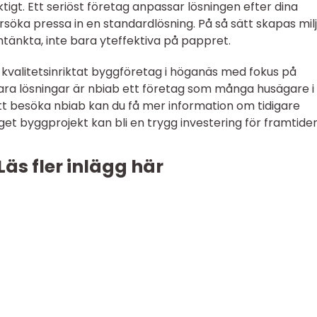
viktigt. Ett seriöst företag anpassar lösningen efter dina
 försöka pressa in en standardlösning. På så sätt skapas mil
änkta, inte bara yteffektiva på pappret.
h kvalitetsinriktat byggföretag i höganäs med fokus på
ara lösningar är nbiab ett företag som många husägare i
tt besöka nbiab kan du få mer information om tidigare
eget byggprojekt kan bli en trygg investering för framtiden
Läs fler inlägg här