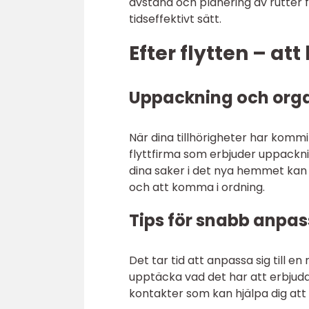
avstånd och planering av rutter f
tidseffektivt sätt.
Efter flytten – a
Uppackning och orga
När dina tillhörigheter har kommit
flyttfirma som erbjuder uppackni
dina saker i det nya hemmet kan
och att komma i ordning.
Tips för snabb anpa
Det tar tid att anpassa sig till e
upptäcka vad det har att erbjuda
kontakter som kan hjälpa dig att