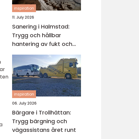
inspiration
11. July 2026
Sanering i Halmstad:
Trygg och hållbar
hantering av fukt och
skador
n
rar
tten
inspiration
06. July 2026
Bärgare i Trollhättan:
Trygg bärgning och
a
vägassistans året runt