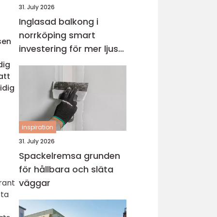
31. July 2026
Inglasad balkong i
norrköping smart
sen
investering för mer ljus
och extra yta
dig
att
idig
inspiration
31. July 2026
Spackelremsa grunden
för hållbara och släta
väggar
rant
 ta