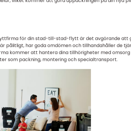
elar, vilket kommer att göra uppackningen på din nya pl
lyttfirma för din stad-till-stad-flytt är det avgörande att
et är pålitligt, har goda omdömen och tillhandahåller de tjä
tfirma kommer att hantera dina tillhörigheter med omsorg
nster som packning, montering och specialtransport.