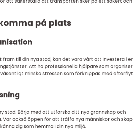
ör att säkerställa att transporten sker på ett säkert och
tt komma på plats
nisation
 fram till din nya stad, kan det vara värt att investera i e
ngstjänster. Att ha professionella hjälpare som organise
 väsentligt minska stressen som förknippas med efterfly
ssning
n ny stad. Börja med att utforska ditt nya grannskap och
. Var också öppen för att träffa nya människor och skap
 känna dig som hemma i din nya miljö.