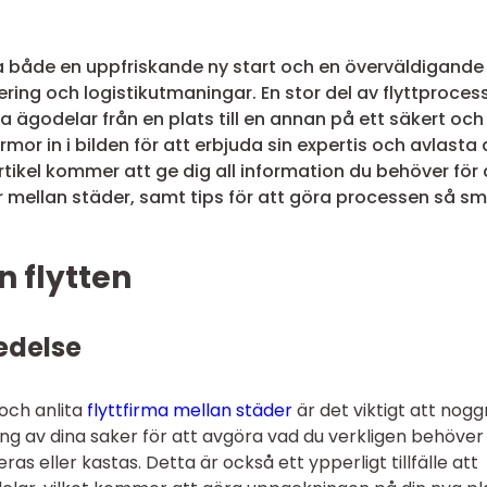
ra både en uppfriskande ny start och en överväldigande
ering och logistikutmaningar. En stor del av flyttproces
 ägodelar från en plats till en annan på ett säkert och
irmor in i bilden för att erbjuda sin expertis och avlasta 
tikel kommer att ge dig all information du behöver för 
tar mellan städer, samt tips för att göra processen så sm
n flytten
edelse
 och anlita
flyttfirma mellan städer
är det viktigt att nogg
ring av dina saker för att avgöra vad du verkligen behöver
s eller kastas. Detta är också ett ypperligt tillfälle att