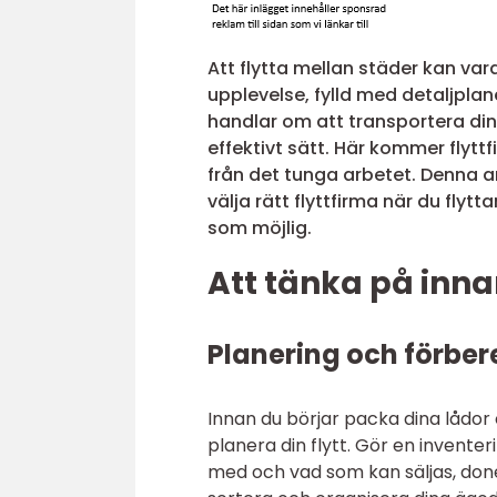
Att flytta mellan städer kan va
upplevelse, fylld med detaljplan
handlar om att transportera dina
effektivt sätt. Här kommer flyttf
från det tunga arbetet. Denna ar
välja rätt flyttfirma när du flyt
som möjlig.
Att tänka på inna
Planering och förber
Innan du börjar packa dina lådor
planera din flytt. Gör en invente
med och vad som kan säljas, donera