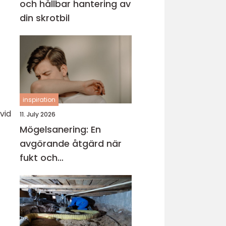
och hållbar hantering av
din skrotbil
inspiration
vid
11. July 2026
Mögelsanering: En
avgörande åtgärd när
fukt och
mikroorganismer har
fått fäste i en byggnad