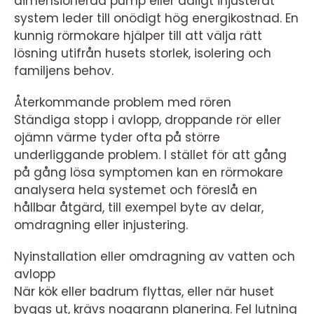
dimensionerad pump eller dåligt injusterat
system leder till onödigt hög energikostnad. En
kunnig rörmokare hjälper till att välja rätt
lösning utifrån husets storlek, isolering och
familjens behov.
Återkommande problem med rören
Ständiga stopp i avlopp, droppande rör eller
ojämn värme tyder ofta på större
underliggande problem. I stället för att gång
på gång lösa symptomen kan en rörmokare
analysera hela systemet och föreslå en
hållbar åtgärd, till exempel byte av delar,
omdragning eller injustering.
Nyinstallation eller omdragning av vatten och
avlopp
När kök eller badrum flyttas, eller när huset
byggs ut, krävs noggrann planering. Fel lutning