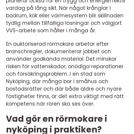
planerar också för en trygg och energieffektiv
vardag på lång sikt. När något krånglar i
badrum, kök eller värmesystem blir skillnaden
tydlig mellan tillfälliga lösningar och välgjort
VVS-arbete som håller i många år.
En auktoriserad rörmokare arbetar efter
branschregler, dokumenterar jobbet och
använder godkända material. Det minskar
risken för vattenskador, onödiga reparationer
och försäkringsproblem. I en stad som
Nyköping, där många bor i småhus och
bostadsrätter och där både äldre och nyare
fastigheter finns, är det extra viktigt med rätt
kompetens när rören ska ses över.
Vad gör en rörmokare i
nyköping i praktiken?