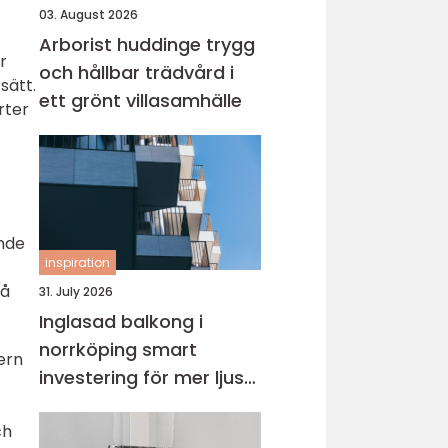
03. August 2026
Arborist huddinge trygg
r
och hållbar trädvård i
sätt.
ett grönt villasamhälle
rter
nde
inspiration
tå
31. July 2026
Inglasad balkong i
norrköping smart
ern
investering för mer ljus
t
och extra yta
ch