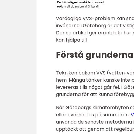
Vardagliga VVS-problem kan snabb
invånarna i Göteborg är det vikt
Denna artikel ger en inblick i h
kan hjälpa till.
Förstå grunderna 
Tekniken bakom VVS (vatten, vär
hem. Många tänker kanske inte p
levereras tills något går fel. I G
grunderna för att kunna förebyg
När Göteborgs klimatombyten sät
eller överhettas på sommaren.
V
använda de senaste metoderna fö
upptäckt att genom att regelbun