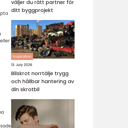
väljer du rätt partner för
ditt byggprojekt
ppta
a
eller
inspiration
13. July 2026
Bilskrot norrtälje trygg
och hållbar hantering av
din skrotbil
ha
ssade