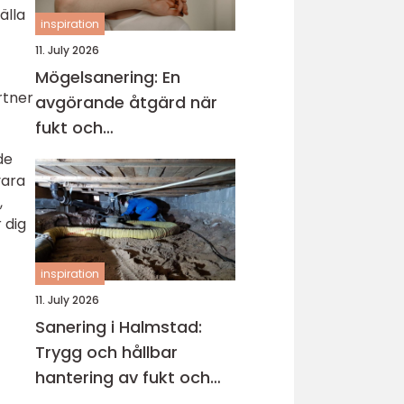
älla
inspiration
11. July 2026
Mögelsanering: En
rtner
avgörande åtgärd när
fukt och
mikroorganismer har
de
fått fäste i en byggnad
vara
,
 dig
inspiration
11. July 2026
Sanering i Halmstad:
Trygg och hållbar
hantering av fukt och
skador