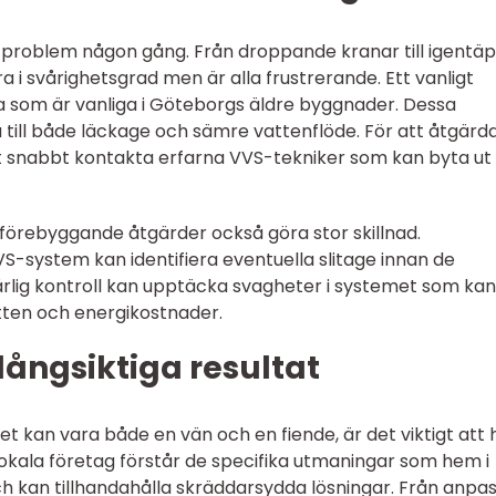
-problem någon gång. Från droppande kranar till igentä
 i svårighetsgrad men är alla frustrerande. Ett vanligt
 som är vanliga i Göteborgs äldre byggnader. Dessa
 till både läckage och sämre vattenflöde. För att åtgärd
t snabbt kontakta erfarna VVS-tekniker som kan byta ut 
förebyggande åtgärder också göra stor skillnad.
S-system kan identifiera eventuella slitage innan de
 årlig kontroll kan upptäcka svagheter i systemet som kan
tten och energikostnader.
 långsiktiga resultat
t kan vara både en vän och en fiende, är det viktigt att 
s. Lokala företag förstår de specifika utmaningar som hem i
ch kan tillhandahålla skräddarsydda lösningar. Från anpa