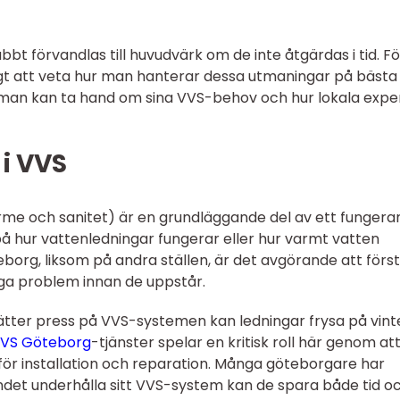
t förvandlas till huvudvärk om de inte åtgärdas i tid. Fö
igt att veta hur man hanterar dessa utmaningar på bästa 
ur man kan ta hand om sina VVS-behov och hur lokala expe
i VVS
me och sanitet) är en grundläggande del av ett fungera
å hur vattenledningar fungerar eller hur varmt vatten
öteborg, liksom på andra ställen, är det avgörande att förs
ga problem innan de uppstår.
ter press på VVS-systemen kan ledningar frysa på vint
VS Göteborg
-tjänster spelar en kritisk roll här genom at
r installation och reparation. Många göteborgare har
det underhålla sitt VVS-system kan de spara både tid o