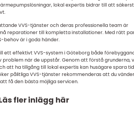
 värmepumpslösningar, lokal expertis bidrar till att säkerst
vt.
ttande VVS-tjänster och deras professionella team är
små reparationer till kompletta installationer. Med rätt pa
S-behov är i goda händer.
ill ett effektivt VVS-system i Göteborg både förebyggan
v problem när de uppstår. Genom att förstå grunderna, 
tt ha tillgång till lokal expertis kan husägare spara tid
er pålitliga VVS-tjänster rekommenderas att du vänder
 att få den bästa möjliga servicen.
Läs fler inlägg här