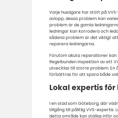
Varje husägare har stött på VVS
avlopp, dessa problem kan variera
problem är de gamla ledningarna
ledningar kan korrodera och leda
sådana problem är det viktigt at
reparera ledningarna.
Förutom akuta reparationer kan 
Regelbunden inspektion av ett VV
utvecklas till större problem. En
förbättras för att spara både va
Lokal expertis för
I en stad som Göteborg, där vädre
tillgång till pålitlig VVS-experti
detta område kan ställas inför o