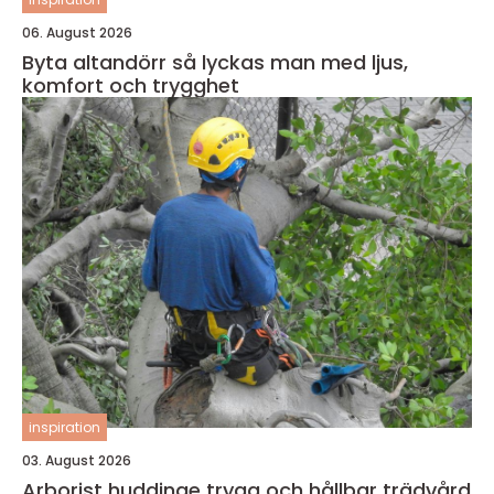
06. August 2026
Byta altandörr så lyckas man med ljus,
komfort och trygghet
inspiration
03. August 2026
Arborist huddinge trygg och hållbar trädvård