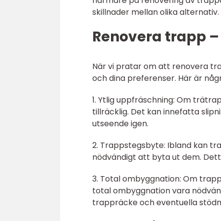
närmare på renovering av trappar
skillnader mellan olika alternativ.
Renovera trapp – 
När vi pratar om att renovera tr
och dina preferenser. Här är någr
1. Ytlig uppfräschning: Om trätrap
tillräcklig. Det kan innefatta slip
utseende igen.
2. Trappstegsbyte: Ibland kan tr
nödvändigt att byta ut dem. Det
3. Total ombyggnation: Om trappan 
total ombyggnation vara nödvänd
trappräcke och eventuella stöd