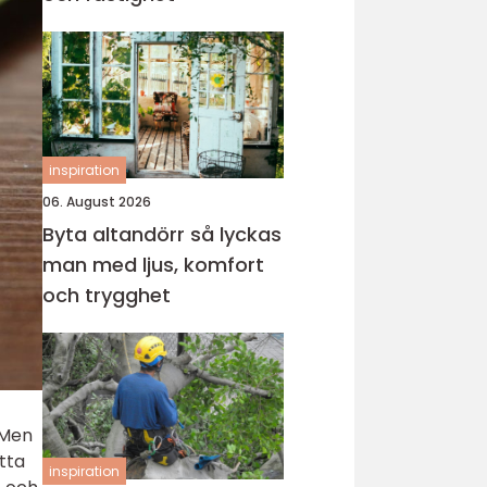
inspiration
06. August 2026
Byta altandörr så lyckas
man med ljus, komfort
och trygghet
 Men
tta
inspiration