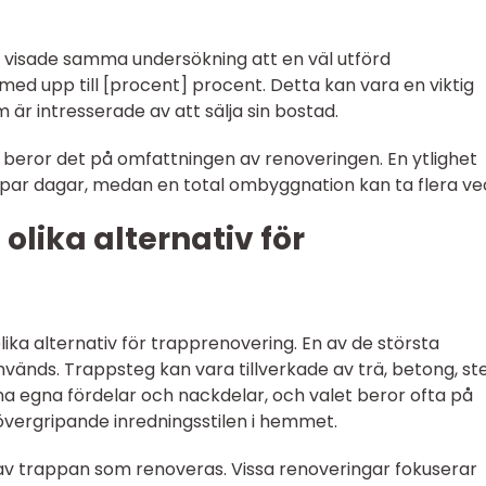
e visade samma undersökning att en väl utförd
ed upp till [procent] procent. Detta kan vara en viktig
m är intresserade av att sälja sin bostad.
 beror det på omfattningen av renoveringen. En ytlighet
t par dagar, medan en total ombyggnation kan ta flera ve
olika alternativ för
olika alternativ för trapprenovering. En av de största
nvänds. Trappsteg kan vara tillverkade av trä, betong, st
sina egna fördelar och nackdelar, och valet beror ofta på
övergripande inredningsstilen i hemmet.
av trappan som renoveras. Vissa renoveringar fokuserar