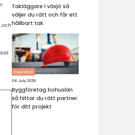
om
Takläggare i växjö så
väljer du rätt och får ett
hållbart tak
, och
iöst
inspiration
04. July 2026
Byggföretag bohuslän
så hittar du rätt partner
för ditt projekt