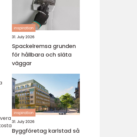
inspiration
31. July 2026
Spackelremsa grunden
för hållbara och släta
väggar
a
inspiration
overa
31. July 2026
kosta
Byggföretag karlstad så