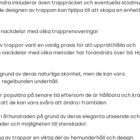
dra inkluderar även trappräcket och eventuella stödmu
de designen av trappan kan hjälpa till att skapa en enhetl
 nackdelar med olika trapprenoveringar
v trappor varit en vanlig praxis för att upprätthålla och
 nackdelar med olika metoder har förändrats över tid. Hä
 grund av deras naturliga skönhet, men de kan vara
 regelbunden underhåll.
er populära på senare tid eftersom de är hållbara och kr
att de kan vara svåra att ändra i framtiden.
a i århundraden på grund av deras eleganta utseende och
der och möjligheten till stenskador.
 av trappar en viktig del av hemunderhåll och design.