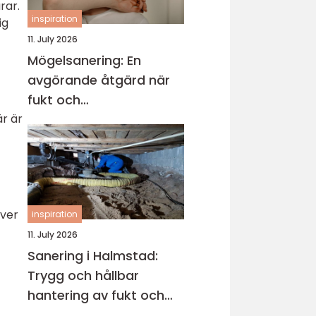
rar.
inspiration
ig
11. July 2026
Mögelsanering: En
avgörande åtgärd när
fukt och
r är
mikroorganismer har
fått fäste i en byggnad
äver
inspiration
11. July 2026
Sanering i Halmstad:
Trygg och hållbar
hantering av fukt och
skador