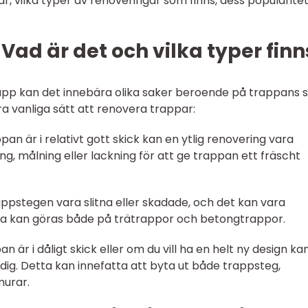
, vilka typer av renoveringar som finns, dess popularite
Vad är det och vilka typer finn
app kan det innebära olika saker beroende på trappans s
a vanliga sätt att renovera trappar:
pan är i relativt gott skick kan en ytlig renovering vara
ning, målning eller lackning för att ge trappan ett fräscht
appstegen vara slitna eller skadade, och det kan vara
ta kan göras både på trätrappor och betongtrappor.
är i dåligt skick eller om du vill ha en helt ny design ka
ig. Detta kan innefatta att byta ut både trappsteg,
murar.