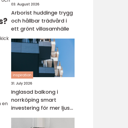
t och
03. August 2026
Arborist huddinge trygg
s?
och hållbar trädvård i
ett grönt villasamhälle
kick
inspiration
31. July 2026
Inglasad balkong i
norrköping smart
n en
investering för mer ljus
och extra yta