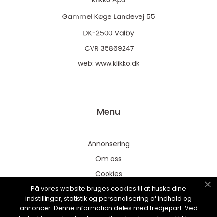
web:
www.klikko.dk
Menu
Annonsering
Om oss
Cookies
På vores website bruges cookies til at huske dine
Kontakta oss
indstillinger, statistik og personalisering af indhold og
Sitemap
annoncer. Denne information deles med tredjepart. Ved