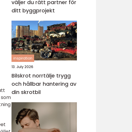
väljer du rätt partner för
ditt byggprojekt
inspiration
13. July 2026
Bilskrot norrtälje trygg
och hållbar hantering av
att
din skrotbil
t som
tning
Det
ället