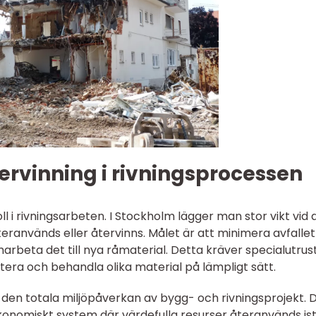
ervinning i rivningsprocessen
oll i rivningsarbeten. I Stockholm lägger man stor vikt vid 
återanvänds eller återvinns. Målet är att minimera avfalle
arbeta det till nya råmaterial. Detta kräver specialutrus
era och behandla olika material på lämpligt sätt.
ka den totala miljöpåverkan av bygg- och rivningsprojekt. 
konomiskt system där värdefulla resurser återanvänds ist