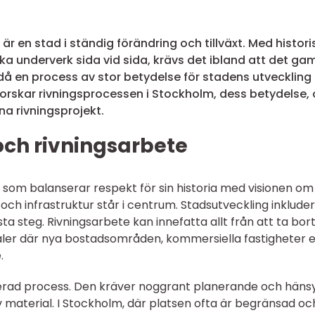
r en stad i ständig förändring och tillväxt. Med histori
a underverk sida vid sida, krävs det ibland att det ga
ir då en process av stor betydelse för stadens utveckling
forskar rivningsprocessen i Stockholm, dess betydelse,
ina rivningsprojekt.
och rivningsarbete
d som balanserar respekt för sin historia med visionen om
h infrastruktur står i centrum. Stadsutveckling inklude
rsta steg. Rivningsarbete kan innefatta allt från att ta bor
aler där nya bostadsområden, kommersiella fastigheter e
.
erad process. Den kräver noggrant planerande och hänsyn
v material. I Stockholm, där platsen ofta är begränsad oc