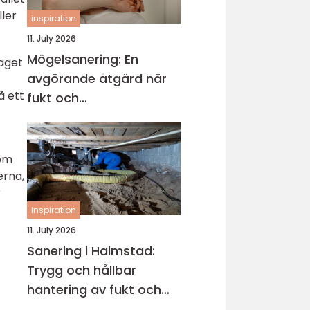
ller
inspiration
11. July 2026
Mögelsanering: En
taget
avgörande åtgärd när
å ett
fukt och
mikroorganismer har
fått fäste i en byggnad
 om
erna,
r
inspiration
11. July 2026
Sanering i Halmstad:
Trygg och hållbar
hantering av fukt och
skador