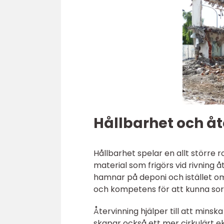
Hållbarhet och åt
Hållbarhet spelar en allt större r
material som frigörs vid rivning 
hamnar på deponi och istället om
och kompetens för att kunna sort
Återvinning hjälper till att mins
skapar också ett mer cirkulärt e