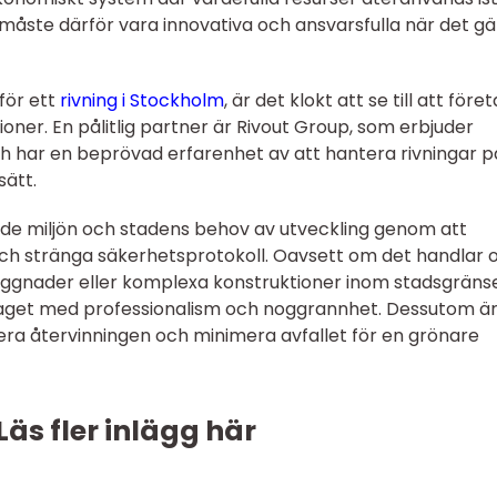
 måste därför vara innovativa och ansvarsfulla när det gä
 för ett
rivning i Stockholm
, är det klokt att se till att före
ioner. En pålitlig partner är Rivout Group, som erbjuder
och har en beprövad erfarenhet av att hantera rivningar p
sätt.
åde miljön och stadens behov av utveckling genom att
och stränga säkerhetsprotokoll. Oavsett om det handlar
byggnader eller komplexa konstruktioner inom stadsgräns
aget med professionalism och noggrannhet. Dessutom ä
ra återvinningen och minimera avfallet för en grönare
Läs fler inlägg här