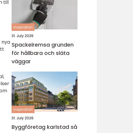
till
inspiration
31. July 2026
t nya
Spackelremsa grunden
tt
för hållbara och släta
väggar
l,
lser
 som
inspiration
31. July 2026
Byggföretag karlstad så