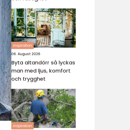
inspiration
06. August 2026
Byta altandörr så lyckas
man med ljus, komfort
och trygghet
inspiration