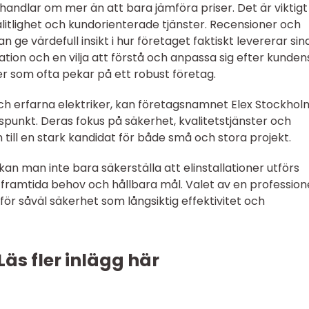
 handlar om mer än att bara jämföra priser. Det är viktigt
itlighet och kundorienterade tjänster. Recensioner och
n ge värdefull insikt i hur företaget faktiskt levererar sin
tion och en vilja att förstå och anpassa sig efter kunden
r som ofta pekar på ett robust företag.
ch erfarna elektriker, kan företagsnamnet Elex Stockhol
nkt. Deras fokus på säkerhet, kvalitetstjänster och
till en stark kandidat för både små och stora projekt.
n man inte bara säkerställa att elinstallationer utförs
framtida behov och hållbara mål. Valet av en professione
 för såväl säkerhet som långsiktig effektivitet och
Läs fler inlägg här