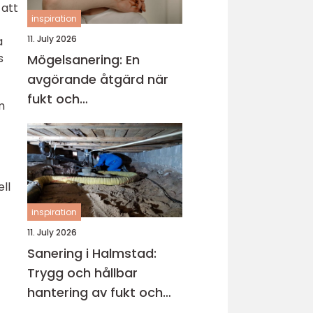
 att
inspiration
11. July 2026
a
s
Mögelsanering: En
avgörande åtgärd när
fukt och
m
mikroorganismer har
fått fäste i en byggnad
ll
inspiration
11. July 2026
Sanering i Halmstad:
Trygg och hållbar
hantering av fukt och
skador