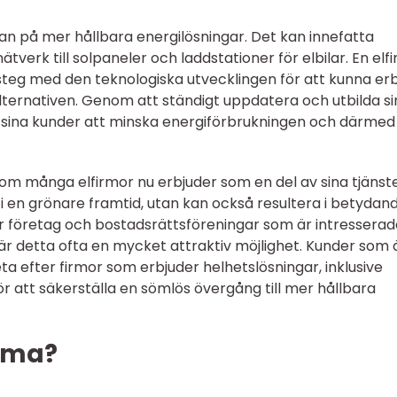
an på mer hållbara energilösningar. Det kan innefatta
nätverk till solpaneler och laddstationer för elbilar. En elf
teg med den teknologiska utvecklingen för att kunna er
lternativen. Genom att ständigt uppdatera och utbilda si
a sina kunder att minska energiförbrukningen och därmed
som många elfirmor nu erbjuder som en del av sina tjänste
 i en grönare framtid, utan kan också resultera i betydan
r företag och bostadsrättsföreningar som är intresserad
är detta ofta en mycket attraktiv möjlighet. Kunder som 
eta efter firmor som erbjuder helhetslösningar, inklusive
ör att säkerställa en sömlös övergång till mer hållbara
irma?