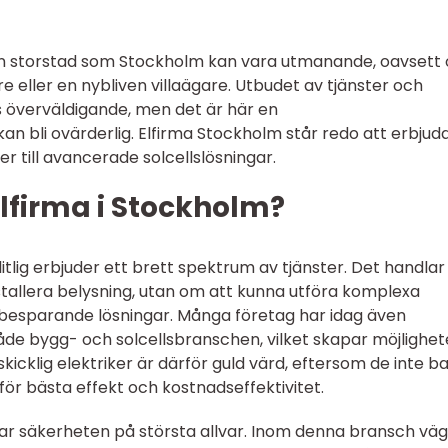
en storstad som Stockholm kan vara utmanande, oavsett
 eller en nybliven villaägare. Utbudet av tjänster och
s överväldigande, men det är här en
an bli ovärderlig. Elfirma Stockholm står redo att erbjuda
r till avancerade solcellslösningar.
lfirma i Stockholm?
itlig erbjuder ett brett spektrum av tjänster. Det handlar
nstallera belysning, utan om att kunna utföra komplexa
esparande lösningar. Många företag har idag även
e bygg- och solcellsbranschen, vilket skapar möjlighet
kicklig elektriker är därför guld värd, eftersom de inte b
för bästa effekt och kostnadseffektivitet.
 tar säkerheten på största allvar. Inom denna bransch vä