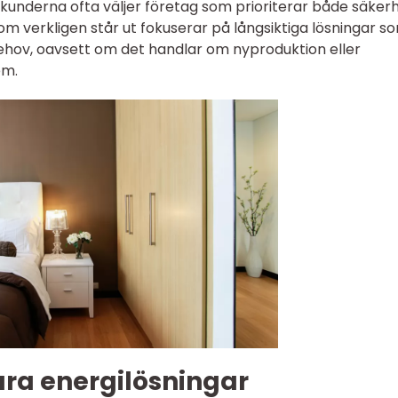
tt kunderna ofta väljer företag som prioriterar både säker
om verkligen står ut fokuserar på långsiktiga lösningar s
behov, oavsett om det handlar om nyproduktion eller
em.
bara energilösningar