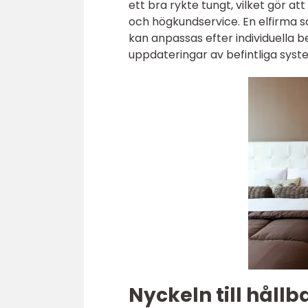
ett bra rykte tungt, vilket gör a
och högkundservice. En elfirma s
kan anpassas efter individuella 
uppdateringar av befintliga syst
Nyckeln till håll