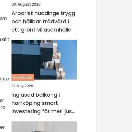
03. August 2026
Arborist huddinge trygg
 om
och hållbar trädvård i
ett grönt villasamhälle
 allt
inspiration
 inte
31. July 2026
Inglasad balkong i
er
norrköping smart
ara
investering för mer ljus
och extra yta
ger