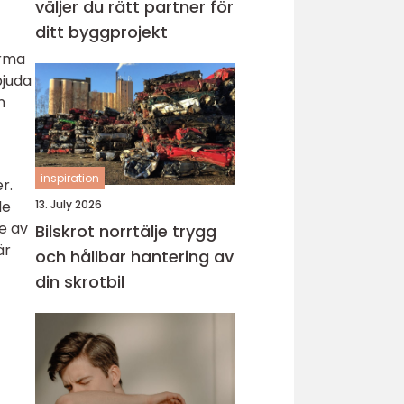
väljer du rätt partner för
ditt byggprojekt
irma
bjuda
n
inspiration
r.
de
13. July 2026
e av
Bilskrot norrtälje trygg
är
och hållbar hantering av
din skrotbil