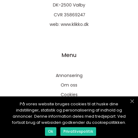
web:
www.klikko.dk
Menu
Annonsering
Om oss
Cookies
På vores website bruges cookies til at huske dine
Kontakta oss
indstillinger, statistik og personalisering af indhold og
Sitemap
annoncer. Denne information deles med tredjepart. Ved
fortsat brug af websiden godkender du cookiepolitikken.
Ok
Privatlivspolitik