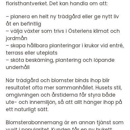
floristhantverket. Det kan handla om att:
– planera en helt ny trädgård eller ge nytt liv
åt en befintlig
– välja växter som trivs i Österlens klimat och
jordmån
– skapa hållbara planteringar i krukor vid entré,
terrass eller uteplats
– sköta beskärning, plantering och löpande
underhåll
När trädgård och blomster binds ihop blir
resultatet ofta mer sammanhållet. Husets stil,
omgivningen och årstiderna får styra både
ute- och innemiljön, så att allt hänger ihop på
ett naturligt sätt.
Blomsterabonnemang är en annan tjänst som
vuxit i popularitet. Kunden får en ny bukett