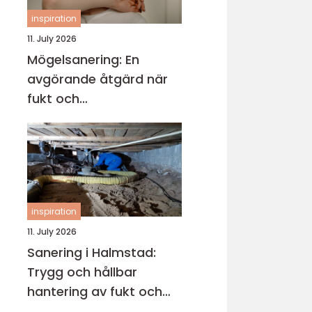
inspiration
11. July 2026
Mögelsanering: En
avgörande åtgärd när
fukt och
mikroorganismer har
fått fäste i en byggnad
inspiration
11. July 2026
Sanering i Halmstad:
Trygg och hållbar
hantering av fukt och
skador