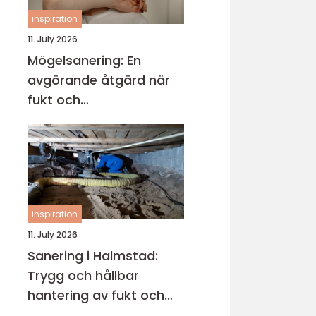
inspiration
11. July 2026
Mögelsanering: En
avgörande åtgärd när
fukt och
mikroorganismer har
fått fäste i en byggnad
inspiration
11. July 2026
Sanering i Halmstad:
Trygg och hållbar
hantering av fukt och
skador