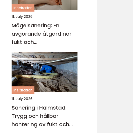
inspiration
11. July 2026
Mögelsanering: En
avgörande åtgärd när
fukt och
mikroorganismer har
fått fäste i en byggnad
inspiration
11. July 2026
Sanering i Halmstad:
Trygg och hållbar
hantering av fukt och
skador