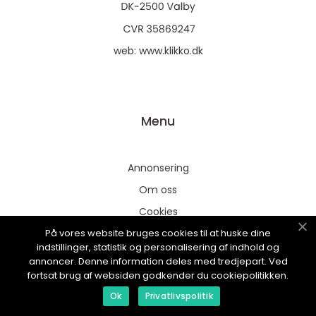
web:
www.klikko.dk
Menu
Annonsering
Om oss
Cookies
På vores website bruges cookies til at huske dine
Kontakta oss
indstillinger, statistik og personalisering af indhold og
Sitemap
annoncer. Denne information deles med tredjepart. Ved
fortsat brug af websiden godkender du cookiepolitikken.
Ok
Privatlivspolitik