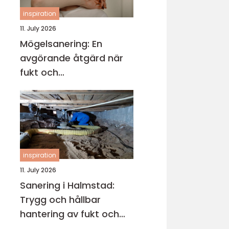
inspiration
11. July 2026
Mögelsanering: En
avgörande åtgärd när
fukt och
mikroorganismer har
fått fäste i en byggnad
inspiration
11. July 2026
Sanering i Halmstad:
Trygg och hållbar
hantering av fukt och
skador