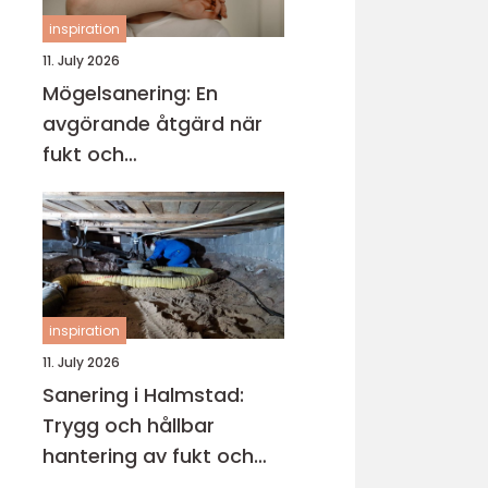
inspiration
11. July 2026
Mögelsanering: En
avgörande åtgärd när
fukt och
mikroorganismer har
fått fäste i en byggnad
inspiration
11. July 2026
Sanering i Halmstad:
Trygg och hållbar
hantering av fukt och
skador