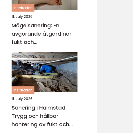
inspiration
11. July 2026
Mögelsanering: En
avgörande åtgärd när
fukt och
mikroorganismer har
fått fäste i en byggnad
inspiration
11. July 2026
Sanering i Halmstad:
Trygg och hållbar
hantering av fukt och
skador