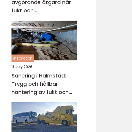
avgörande åtgärd när
fukt och
mikroorganismer har
fått fäste i en byggnad
inspiration
11. July 2026
Sanering i Halmstad:
Trygg och hållbar
hantering av fukt och
skador