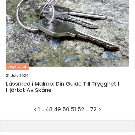
inspiration
31. July 2024
Låssmed i Malmö: Din Guide Till Trygghet I
Hjärtat Av Skåne
<
1
…
48
49
50
51
52
…
72
>