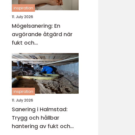
inspiration
11. July 2026
Mögelsanering: En
avgörande åtgärd när
fukt och
mikroorganismer har
fått fäste i en byggnad
inspiration
11. July 2026
Sanering i Halmstad:
Trygg och hållbar
hantering av fukt och
skador