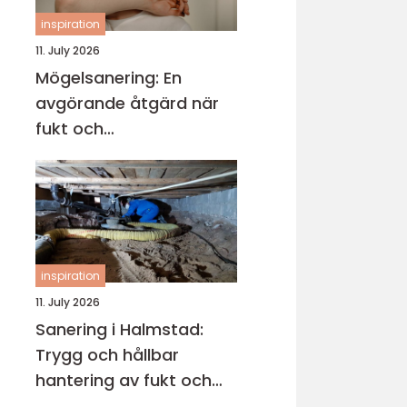
inspiration
11. July 2026
Mögelsanering: En
avgörande åtgärd när
fukt och
mikroorganismer har
fått fäste i en byggnad
inspiration
11. July 2026
Sanering i Halmstad:
Trygg och hållbar
hantering av fukt och
skador