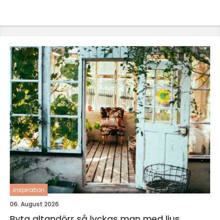
inspiration
06. August 2026
Byta altandörr så lyckas man med ljus,