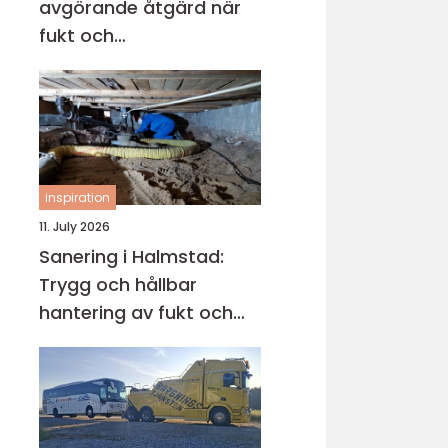
avgörande åtgärd när
fukt och
mikroorganismer har
fått fäste i en byggnad
inspiration
11. July 2026
Sanering i Halmstad:
Trygg och hållbar
hantering av fukt och
skador